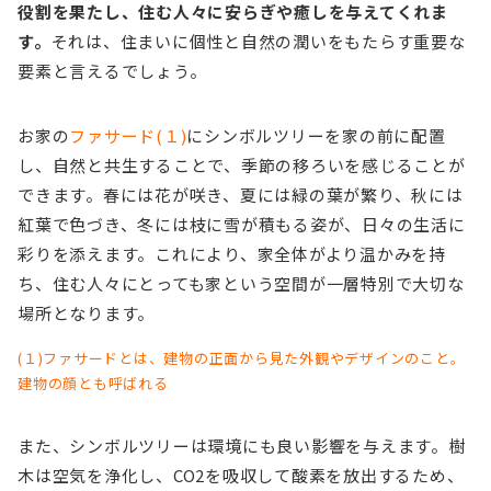
役割を果たし、住む人々に安らぎや癒しを与えてくれま
す。
それは、住まいに個性と自然の潤いをもたらす重要な
要素と言えるでしょう。
お家の
ファサード(１)
にシンボルツリーを家の前に配置
し、自然と共生することで、季節の移ろいを感じることが
できます。春には花が咲き、夏には緑の葉が繁り、秋には
紅葉で色づき、冬には枝に雪が積もる姿が、日々の生活に
彩りを添えます。これにより、家全体がより温かみを持
ち、住む人々にとっても家という空間が一層特別で大切な
場所となります。
(１)ファサードとは、建物の正面から見た外観やデザインのこと。
建物の顔とも呼ばれる
また、シンボルツリーは環境にも良い影響を与えます。樹
木は空気を浄化し、CO2を吸収して酸素を放出するため、