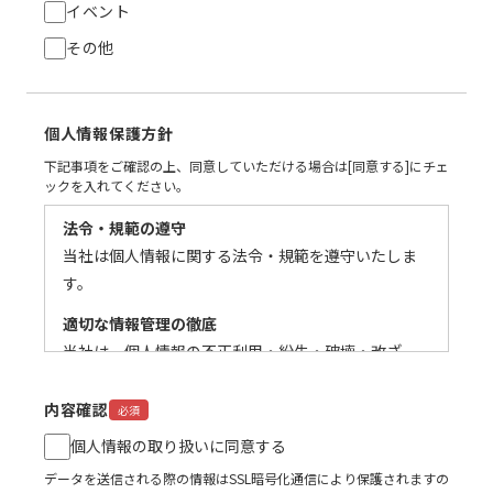
イベント
その他
個人情報保護方針
下記事項をご確認の上、同意していただける場合は[同意する]にチェ
ックを入れてください。
法令・規範の遵守
当社は個人情報に関する法令・規範を遵守いたしま
す。
適切な情報管理の徹底
当社は、個人情報の不正利用・紛失・破壊・改ざ
ん、および漏えいに対し適切な予防ならびに是正に
関する措置を講じます。また、全ての就労者に対し
内容確認
必須
「個人情報の取り扱い」についての教育訓練を行な
個人情報の取り扱いに同意する
い、適切な管理に取り組みます。尚 企業情報につ
データを送信される際の情報はSSL暗号化通信により保護されますの
いても個人情報と同列におき、管理対象といたしま