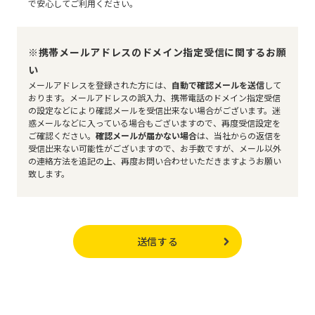
で安心してご利用ください。
す。
収集目的と範囲
※携帯メールアドレスのドメイン指定受信に関するお願
当社は、個人情報をお預かりする際には、その収集
い
目的を明らかにした上で、必要な範囲でのみ収集い
メールアドレスを登録された方には、
自動で確認メールを送信
して
たします。
おります。メールアドレスの誤入力、携帯電話のドメイン指定受信
の設定などにより確認メールを受信出来ない場合がございます。迷
収集目的範囲での利用
惑メールなどに入っている場合もございますので、再度受信設定を
ご確認ください。
確認メールが届かない場合
は、当社からの返信を
当社は、ご本人または保護者の方等の同意を得た収
受信出来ない可能性がございますので、お手数ですが、メール以外
集目的の範囲あるいは法令・規範に基づく要請の範
の連絡方法を追記の上、再度お問い合わせいただきますようお願い
囲を越えた利用、提供、預託は行いません。
致します。
利用等の制限と管理
当社は、保有する個人情報を守秘し、同意を得た収
集目的の範囲あるいは法令・規範に基づく要請の範
囲を越える取扱いを行わないよう、適切に管理しま
す。同意を得た収集目的の範囲に基づき、当社以外の
第三者との間で個人情報の授受をおこなう場合に
は、厳格な管理の下で取扱うよう、当社が管理いた