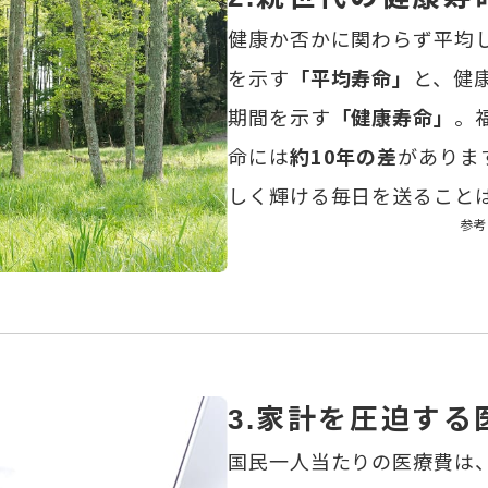
健康か否かに関わらず平均
を示す
「平均寿命」
と、健
期間を示す
「健康寿命」
。
命には
約10年の差
がありま
しく輝ける毎日を送ること
参考
家計を圧迫する
3.
国民一人当たりの医療費は