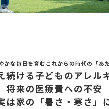
やかな毎日を育む
これからの時代の「あ
え続ける子どものアレル
将来の医療費への
不安
実は家の「暑さ・寒さ」