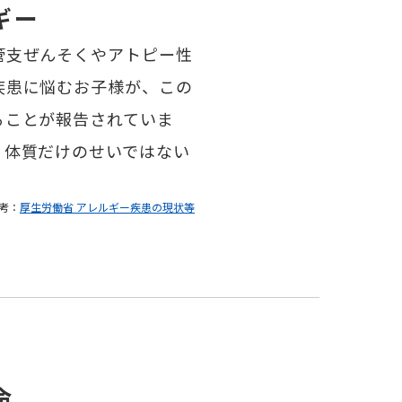
ギー
管支ぜんそくやアトピー性
疾患に悩むお子様が、この
ることが報告されていま
、体質だけのせいではない
考：
厚生労働省 アレルギー疾患の現状等
命