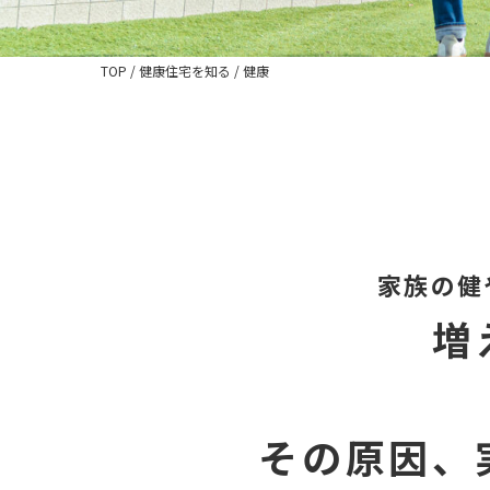
TOP
/
健康住宅を知る
/
健康
家族の健
増
その原因、