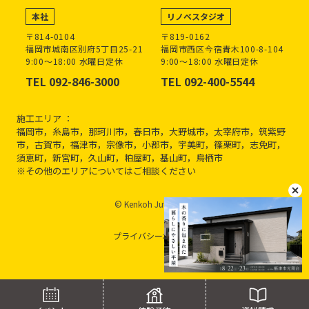
本社
リノベスタジオ
〒814-0104
〒819-0162
福岡市城南区別府5丁目25-21
福岡市西区今宿青木100-8-104
9:00～18:00 水曜日定休
9:00～18:00 水曜日定休
TEL 092-846-3000
TEL 092-400-5544
施工エリア ：
福岡市，糸島市，那珂川市，春日市，大野城市，太宰府市，筑紫野
市，古賀市，福津市，宗像市，小郡市，宇美町，篠栗町，志免町，
須恵町，新宮町，久山町，粕屋町，基山町，鳥栖市
※その他のエリアについてはご相談ください
© Kenkoh Jutaku inc.
プライバシーポリシー